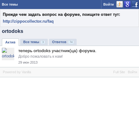
Все темы
Войти
Прежде чем задать вопрос на форуме, поищите ответ тут:
http://zippocollector.ru/faq
ortodoks
Все темы
Ответов
Актив
3
74
теперь ortodoks участник(ца) форума.
Добро пожаловать к нам!
29
июн
2013
Powered by Vanilla
Full Site
Войти